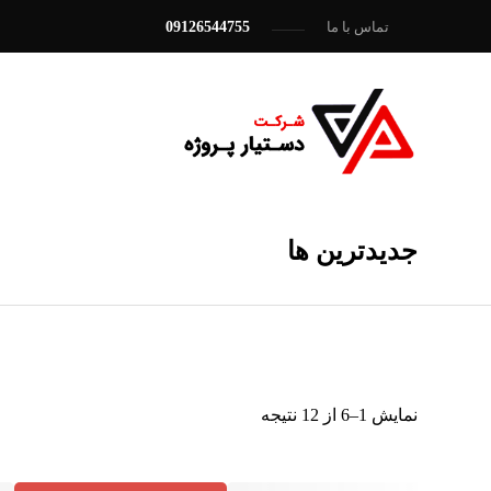
تماس با ما
09126544755
جدیدترین ها
نمایش 1–6 از 12 نتیجه