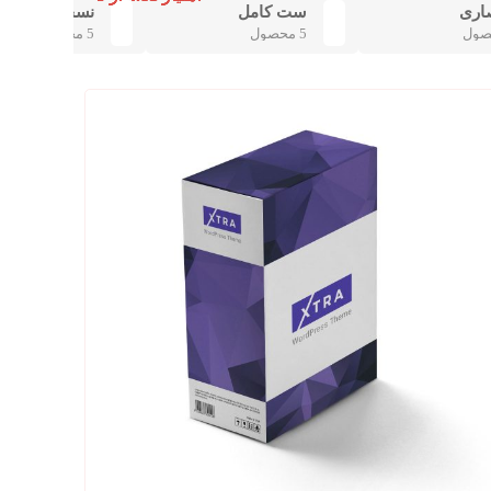
اری
ست کامل
نسخه محدود
5 محصول
5 محصول